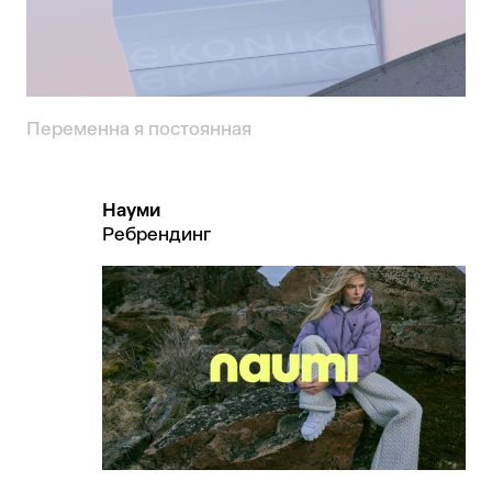
Переменна я постоянная
Науми
Ребрендинг