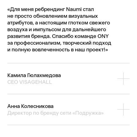
«Для меня ребрендинг Naumi стал
не просто обновлением визуальных
атрибутов, а настоящим глотком свежего
воздуха и импульсом для дальнейшего
развития бренда. Спасибо команде ONY
за профессионализм, творческий подход
и полную вовлеченность в наш проект!»
Камила Гюлахмедова
СЕО VISAGEHALL
«После успешного редизайна сайта
мы вновь обратились к ONY — на этот раз
Анна Колесникова
для исследования бренда VISAGEHALL.
Директор по бренду сети «Подружка»
Команда провела глубокую аналитику,
помогла чётко сформулировать ценности
Сотрудничество с ONY – это очень важный
и позиционирование, а итогом стала
и продуктивный этап в нашем активном