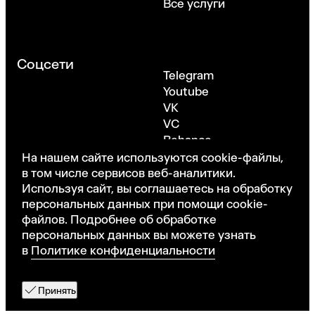
Все услуги
Соцсети
Telegram
Youtube
VK
VC
Behance
Dribbble
На нашем сайте используются cookie-файлы,
в том числе сервисов веб-аналитики.
Используя сайт, вы соглашаетесь на обработку
персональных данных при помощи cookie-
Москва, Берсеневская набережная, 6с3
файлов. Подробнее об обработке
©ONY. Все права защищены
·
Политика
персональных данных вы можете узнать
конфиденциальности
в
Политике конфиденциальности
Оставить заявку
Принять