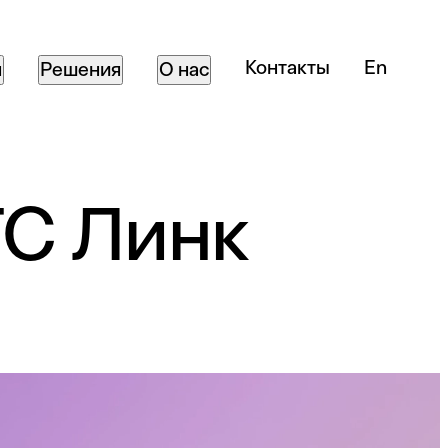
Контакты
En
я
Решения
О нас
Мультибренды и корпорации
Об агентстве
Компании и бренды в сфере
Услуги и подход
ТС Линк
моды
Агентство Сигнал
Студия компьютерной
графики Магма
Вакансии