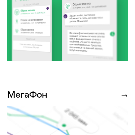
МегаФон