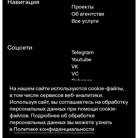
Навигация
Проекты
Об агентстве
Все услуги
Соцсети
Telegram
Youtube
VK
VC
Behance
Dribbble
На нашем сайте используются cookie-файлы,
в том числе сервисов веб-аналитики.
Используя сайт, вы соглашаетесь на обработку
персональных данных при помощи cookie-
Москва, Новохорошевский проезд, 7
файлов. Подробнее об обработке
©ONY. Все права защищены
·
Политика
персональных данных вы можете узнать
конфиденциальности
в
Политике конфиденциальности