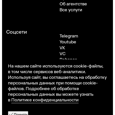
Об агентстве
Все услуги
Соцсети
Telegram
Youtube
VK
VC
Behance
Dribbble
На нашем сайте используются cookie-файлы,
в том числе сервисов веб-аналитики.
Используя сайт, вы соглашаетесь на обработку
персональных данных при помощи cookie-
Москва, Новохорошевский проезд, 7
файлов. Подробнее об обработке
©ONY. Все права защищены
·
Политика
персональных данных вы можете узнать
конфиденциальности
в
Политике конфиденциальности
Принять